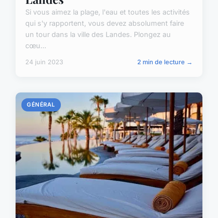
Si vous aimez la plage, l'eau et toutes les activités
qui s'y rapportent, vous devez absolument faire
un tour dans la ville des Landes. Plongez au
cœu...
24 juin 2023
2 min de lecture →
GÉNÉRAL