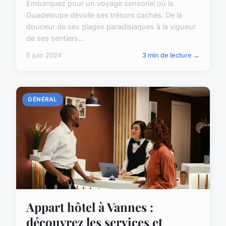
Embarquez pour un voyage sensoriel où la
Guadeloupe dévoile ses trésors cachés. De la
douceur de ses plages paradisiaques à la vigueur
de ses sentiers...
5 juin 2024
3 min de lecture →
GÉNÉRAL
Appart hôtel à Vannes :
découvrez les services et