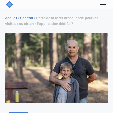
Accueil
›
Général
›
Carte de la forêt Brocéliande pour les
visites : où obtenir l'application dédiée ?