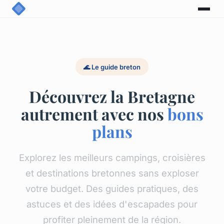
🌊 Le guide breton
Découvrez la Bretagne
autrement avec nos
bons
plans
Explorez les meilleurs campings, croisières
et destinations bretonnes sans exploser
votre budget. Des guides pratiques, des
astuces et des idées d'escapades pour
profiter pleinement de la région.