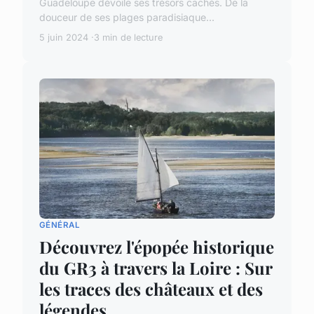
Guadeloupe dévoile ses trésors cachés. De la
douceur de ses plages paradisiaque...
5 juin 2024
3 min de lecture
GÉNÉRAL
Découvrez l'épopée historique
du GR3 à travers la Loire : Sur
les traces des châteaux et des
légendes