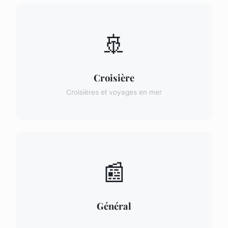
🚢
Croisière
Croisières et voyages en mer
📰
Général