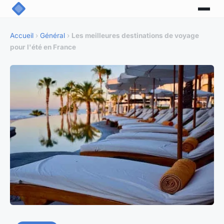
Accueil
›
Général
›
Les meilleures destinations de voyage
pour l'été en France