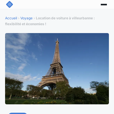
Accueil
›
Voyage
›
Location de voiture à villeurbanne :
flexibilité et économies !