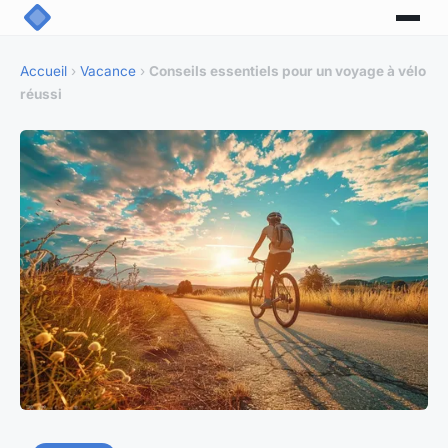
Accueil
›
Vacance
›
Conseils essentiels pour un voyage à vélo
réussi