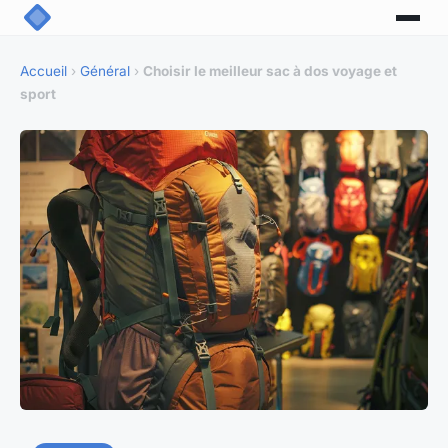
Accueil
›
Général
›
Choisir le meilleur sac à dos voyage et
sport